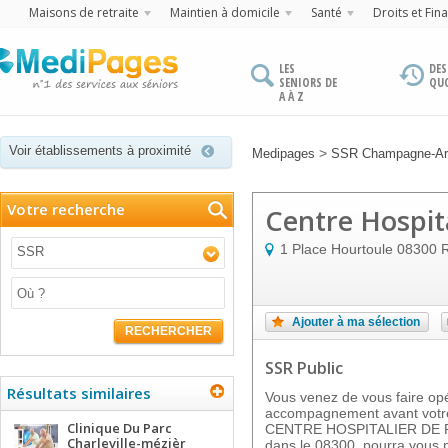
Maisons de retraite
Maintien à domicile
Santé
Droits et Fin
LES
DES
SENIORS DE
QU
A À Z
Voir établissements à proximité
>
Medipages
SSR Champagne-Ar
Votre recherche
Centre Hospit
1 Place Hourtoule
08300
R
SSR
Ajouter à ma sélection
RECHERCHER
SSR Public
Résultats similaires
Vous venez de vous faire op
accompagnement avant votre
Clinique Du Parc
CENTRE HOSPITALIER DE RE
Charleville-mézièr
dans le 08300, pourra vous p