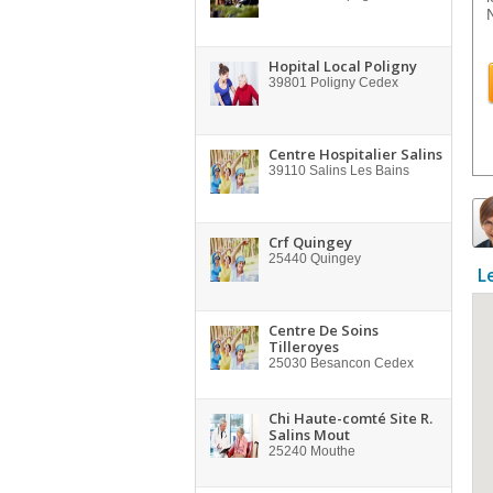
Hopital Local Poligny
39801
Poligny Cedex
Centre Hospitalier Salins
39110
Salins Les Bains
Crf Quingey
25440
Quingey
L
Centre De Soins
Tilleroyes
25030
Besancon Cedex
Chi Haute-comté Site R.
Salins Mout
25240
Mouthe