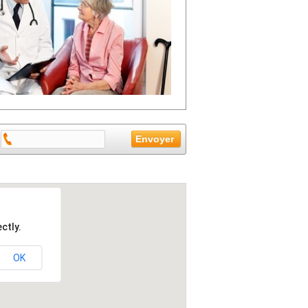
ctly.
OK