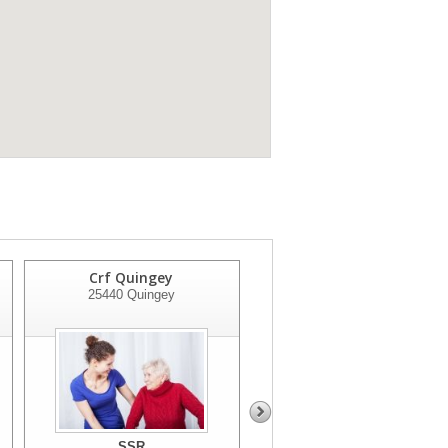
Crf Quingey
Centre De Soins Tilleroye
25440
Quingey
25030
Besancon Cedex
SSR
SSR