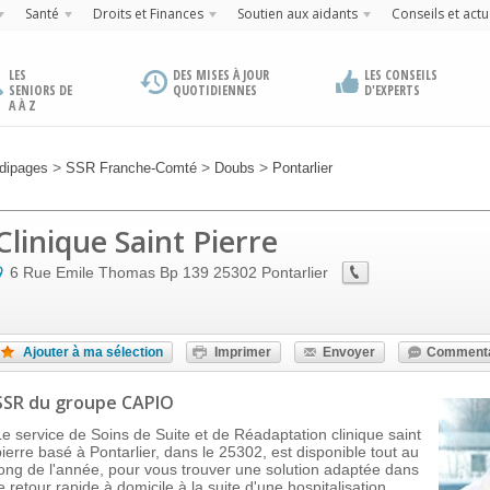
Santé
Droits et Finances
Soutien aux aidants
Conseils et actu
LES
DES MISES À JOUR
LES CONSEILS
SENIORS DE
QUOTIDIENNES
D'EXPERTS
A À Z
>
>
>
dipages
SSR Franche-Comté
Doubs
Pontarlier
Clinique Saint Pierre
6 Rue Emile Thomas Bp 139
25302
Pontarlier
Ajouter à ma sélection
Imprimer
Envoyer
Commenta
SSR
du groupe CAPIO
Le service de Soins de Suite et de Réadaptation clinique saint
pierre basé à Pontarlier, dans le 25302, est disponible tout au
long de l'année, pour vous trouver une solution adaptée dans
e retour rapide à domicile à la suite d'une hospitalisation.