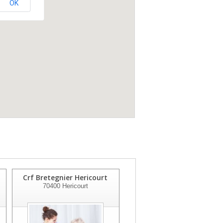
OK
Crf Bretegnier Hericourt
Crf De Navenne
70400
Hericourt
70000
Navenne