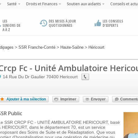
Santé
Droits et Finances
Soutien aux aidants
Conseils et actu
LES
DES MISES À JOUR
LES CONSEILS
SENIORS DE
QUOTIDIENNES
D'EXPERTS
A À Z
>
>
>
dipages
SSR Franche-Comté
Haute-Saône
Héricourt
Crcp Fc - Unité Ambulatoire Herico
14 Rue Du Dr Gaulier
70400
Hericourt
Ajouter à ma sélection
Imprimer
Envoyer
Commenta
SSR Public
Le SSR CRCP FC - UNITÉ AMBULATOIRE HERICOURT, basé
à HERICOURT, dans le département 70, est un service
proposant des Soins de Suite et de Réadaptation. Que vous
sortiez d'hospitalisation pour une opération de médecine ou