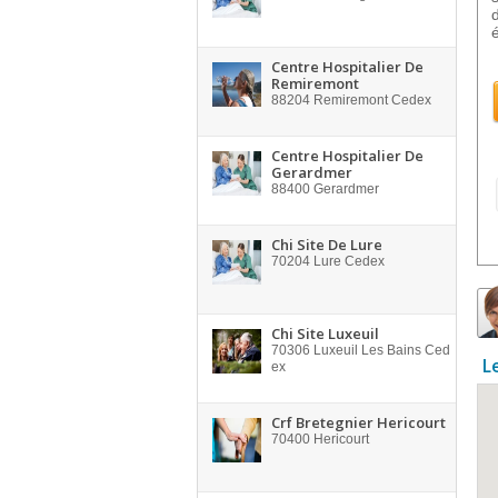
Centre Hospitalier De
Remiremont
88204
Remiremont Cedex
Centre Hospitalier De
Gerardmer
88400
Gerardmer
Chi Site De Lure
70204
Lure Cedex
Chi Site Luxeuil
70306
Luxeuil Les Bains Ced
L
ex
Crf Bretegnier Hericourt
70400
Hericourt