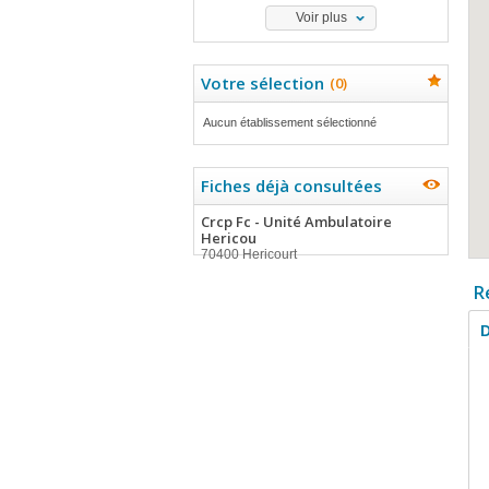
Voir plus
Votre sélection
(
0
)
Aucun établissement sélectionné
Fiches déjà consultées
Crcp Fc - Unité Ambulatoire
Hericou
70400 Hericourt
R
D