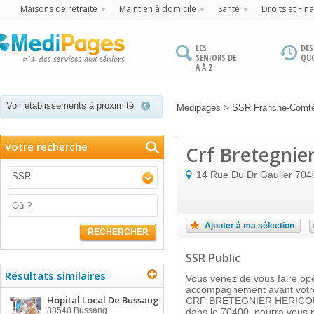
Maisons de retraite
Maintien à domicile
Santé
Droits et Fin
LES
DES
SENIORS DE
QU
A À Z
Voir établissements à proximité
>
Medipages
SSR Franche-Comt
Votre recherche
Crf Bretegnie
14 Rue Du Dr Gaulier
704
SSR
Ajouter à ma sélection
RECHERCHER
SSR Public
Résultats similaires
Vous venez de vous faire op
accompagnement avant votre
Hopital Local De Bussang
CRF BRETEGNIER HERICOUR
88540
Bussang
dans le 70400, pourra vous p