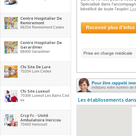
Spécialisé dans l'accompagne
bénéficit de toute l'expéri
Lir
Centre Hospitalier De
Remiremont
Recevoir plus d'infos
88204
Remiremont Cedex
Centre Hospitalier De
Gerardmer
88400
Gerardmer
Prise en charge médicale
Chi Site De Lure
70204
Lure Cedex
Pour être rappelé im
indiquez votre numéro de 
Chi Site Luxeuil
70306
Luxeuil Les Bains Ced
Les établissements dans
ex
Crcp Fc - Unité
Ambulatoire Hericou
70400
Hericourt