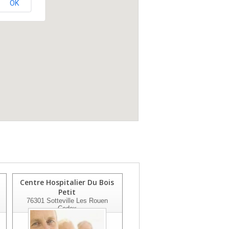
OK
Centre Hospitalier Du Bois
Clinique Les Fougeres
Petit
76200
Dieppe
76301
Sotteville Les Rouen
Cedex