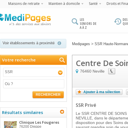
Maisons de retraite
Maintien à domicile
Santé
Droits et Fin
LES
DES
SENIORS DE
QU
A À Z
Voir établissements à proximité
>
Medipages
SSR Haute-Norman
Votre recherche
Centre De Soin
76460
Neville
SSR
Ajouter à ma sélection
RECHERCHER
SSR Privé
Résultats similaires
Le SSR CENTRE DE SOINS D
NEVILLE, dans le départemen
Clinique Les Fougeres
disposition pour des Soins de
76200
Dieppe
sauront prendre soin de vous