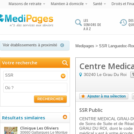
Maisons de retraite
Maintien à domicile
Santé
Droits et Fin
LES
DES
SENIORS DE
QU
A À Z
Voir établissements à proximité
>
Medipages
SSR Languedoc-Rou
Votre recherche
Centre Medica
30240
Le Grau Du Roi
SSR
Ajouter à ma sélection
RECHERCHER
SSR Public
Résultats similaires
CENTRE MEDICAL GRAU-DU-
de Soins de Suite et de Réad
Clinique Les Oliviers
GRAU DU ROI, dont le code p
30660
Gallargues Le Montue
médical y est à votre écoute 