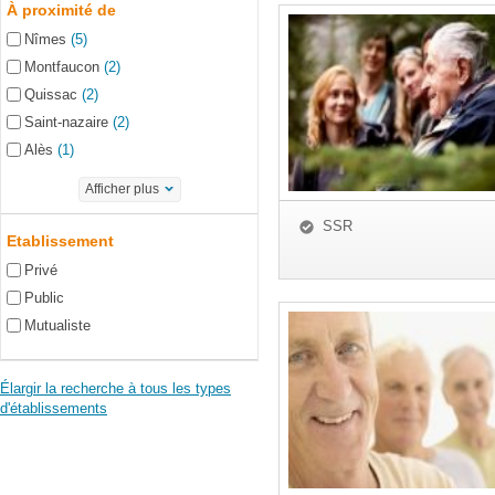
À proximité de
Nîmes
(5)
Montfaucon
(2)
Quissac
(2)
Saint-nazaire
(2)
Alès
(1)
Afficher plus
SSR
Etablissement
Privé
Public
Mutualiste
Élargir la recherche à tous les types
d'établissements