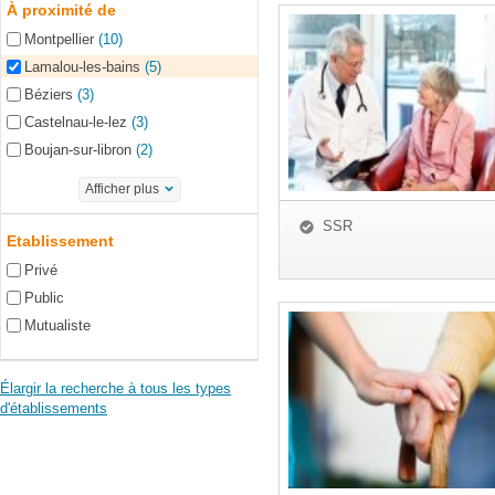
À proximité de
Montpellier
(10)
Lamalou-les-bains
(5)
Béziers
(3)
Castelnau-le-lez
(3)
Boujan-sur-libron
(2)
Afficher plus
SSR
Etablissement
Privé
Public
Mutualiste
Élargir la recherche à tous les types
d'établissements