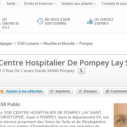
Santé
Droits et Finances
Soutien aux aidants
Conseils et actu
LES
DES MISES À JOUR
LES CONSEILS
SENIORS DE
QUOTIDIENNES
D'EXPERTS
A À Z
>
>
>
dipages
SSR Lorraine
Meurthe-et-Moselle
Pompey
Centre Hospitalier De Pompey Lay 
3 Rue De L'avant Garde
54340
Pompey
Ajouter à ma sélection
Imprimer
Envoyer
Commenta
SSR Public
Le SSR CENTRE HOSPITALIER DE POMPEY LAY SAINT
CHRISTOPHE, basé à POMPEY, dans le département 54, est
un service proposant des Soins de Suite et de Réadaptation.
Que vous sortiez d'hospitalisation pour une opération de