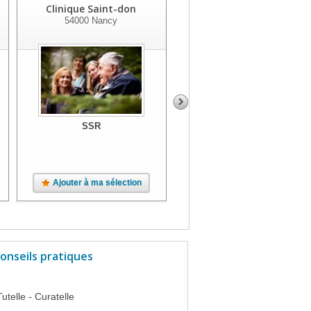
Clinique Saint-don
Centre De Reeducation
54000
Nancy
Florentin
54000
Nancy
SSR
SSR
Ajouter à ma sélection
Ajouter à ma sélection
onseils pratiques
Tutelle - Curatelle