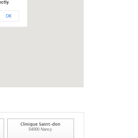
ctly.
OK
Clinique Saint-don
Centre De Reeducation
54000
Nancy
Florentin
54000
Nancy