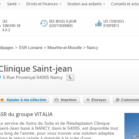
Santé
Droits et Finances
Soutien aux aidants
Conseils et actu
LES
DES MISES À JOUR
LES CONSEILS
SENIORS DE
QUOTIDIENNES
D'EXPERTS
A À Z
>
>
>
dipages
SSR Lorraine
Meurthe-et-Moselle
Nancy
Clinique Saint-jean
5 Rue Provençal
54005
Nancy
Ajouter à ma sélection
Imprimer
Envoyer
Commenta
SSR
du groupe VITALIA
Le service de Soins de Suite et de Réadaptation Clinique
Saint-Jean basé à NANCY, dans le 54005, est disponible tout
au long de l'année, pour vous trouver une solution adaptée
dans le retour rapide à domicile à la suite d'une