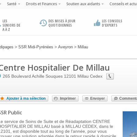
Santé
Droits et Finances
Soutien aux aidants
Conseils et actu
LES
DES MISES À JOUR
LES CONSEILS
SENIORS DE
QUOTIDIENNES
D'EXPERTS
A À Z
>
>
>
dipages
SSR Midi-Pyrénées
Aveyron
Millau
Centre Hospitalier De Millau
265 Boulevard Achille Souques
12101
Millau Cedex
Ajouter à ma sélection
Imprimer
Envoyer
Commenta
SSR Public
Le service de Soins de Suite et de Réadaptation CENTRE
HOSPITALIER DE MILLAU basé à MILLAU CEDEX, dans le
12101, est disponible tout au long de l'année, pour vous
trouver une solution adaptée dans le retour rapide à domicile