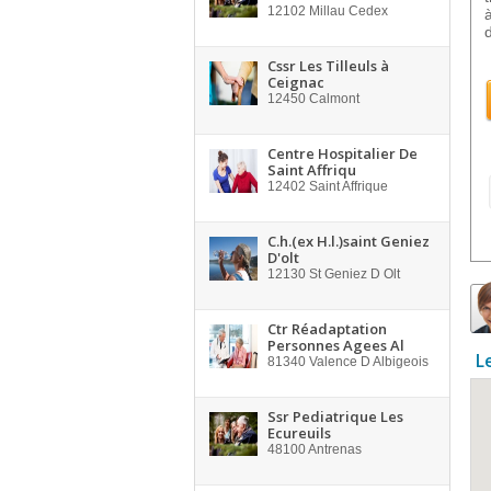
12102
Millau Cedex
Cssr Les Tilleuls à
Ceignac
12450
Calmont
Centre Hospitalier De
Saint Affriqu
12402
Saint Affrique
C.h.(ex H.l.)saint Geniez
D'olt
12130
St Geniez D Olt
Ctr Réadaptation
Personnes Agees Al
L
81340
Valence D Albigeois
Ssr Pediatrique Les
Ecureuils
48100
Antrenas