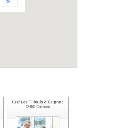
OK
Cssr Les Tilleuls à Ceignac
Centre Hospitalier De
12450
Calmont
Saint Affriqu
12402
Saint Affrique