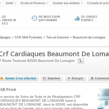
Santé
Droits et Finances
Soutien aux aidants
Conseils et actu
LES
DES MISES À JOUR
LES CONSEILS
SENIORS DE
QUOTIDIENNES
D'EXPERTS
A À Z
>
>
>
dipages
SSR Midi-Pyrénées
Tarn-et-Garonne
Beaumont-de-Lomagne
Crf Cardiaques Beaumont De Lom
Route Toulouse
82500
Beaumont De Lomagne
Ajouter à ma sélection
Imprimer
Envoyer
Commenta
SSR Privé
Le service de Soins de Suite et de Réadaptation CRF
CARDIAQUES BEAUMONT DE LOMAGNE basé à
BEAUMONT DE LOMAGNE, dans le 82500, est disponible
tout au long de l'année, pour vous trouver une solution