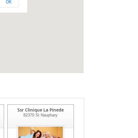
OK
Ssr Clinique La Pinede
C.h. (ex H.l.)de
82370
St Nauphary
Negrepelisse
82800
Negrepelisse