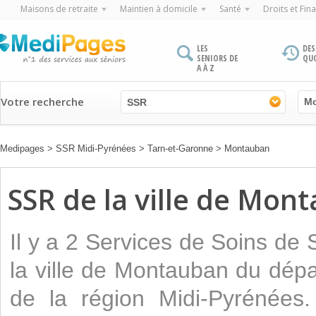
Maisons de retraite
Maintien à domicile
Santé
Droits et Fin
LES
DES
SENIORS DE
QU
A À Z
Votre recherche
SSR
Medipages
>
SSR Midi-Pyrénées
>
Tarn-et-Garonne
>
Montauban
SSR de la ville de Mon
Il y a 2 Services de Soins de
la ville de Montauban du dép
de la région Midi-Pyrénées