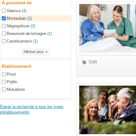
À proximité de
Valence
(4)
Montauban
(2)
Nègrepelisse
(2)
Beaumont-de-lomagne
(1)
Castelsarrasin
(1)
Afficher plus
SSR
Etablissement
Privé
Public
Mutualiste
Élargir la recherche à tous les types
d'établissements