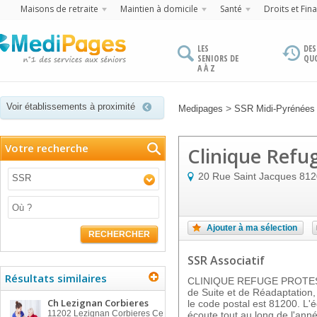
Maisons de retraite
Maintien à domicile
Santé
Droits et Fin
LES
DES
SENIORS DE
QU
A À Z
Voir établissements à proximité
>
Medipages
SSR Midi-Pyrénées
Votre recherche
Clinique Refu
20 Rue Saint Jacques
812
SSR
Ajouter à ma sélection
RECHERCHER
SSR Associatif
Résultats similaires
CLINIQUE REFUGE PROTESTA
de Suite et de Réadaptation
Ch Lezignan Corbieres
le code postal est 81200. L'é
11202
Lezignan Corbieres Ce
écoute tout au long de l'anné