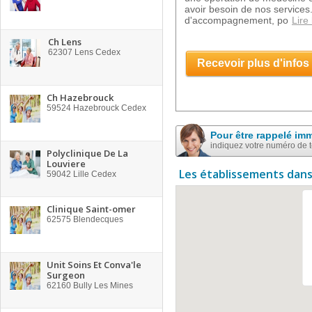
avoir besoin de nos services
d'accompagnement, po
Lire 
Ch Lens
62307
Lens Cedex
Recevoir plus d'infos
Ch Hazebrouck
59524
Hazebrouck Cedex
Pour être rappelé im
indiquez votre numéro de 
Polyclinique De La
Louviere
Les établissements dans
59042
Lille Cedex
Clinique Saint-omer
62575
Blendecques
Unit Soins Et Conva'le
Surgeon
62160
Bully Les Mines