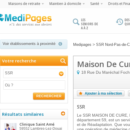
Maisons de retraite
Maintien à domicile
Santé
Droits et Fin
LES
DES
SENIORS DE
QU
A À Z
Voir établissements à proximité
>
Medipages
SSR Nord-Pas-de-Ca
Votre recherche
Maison De Cu
18 Rue Du Maréchal Foch
SSR
Ajouter à ma sélection
RECHERCHER
SSR
Résultats similaires
Le SSR MAISON DE CURE, ba
département 59, est un serv
Clinique Saint Amé
et de Réadaptation. Que vous
59552
Lambres-Lez-Douai
une opération de médecine o