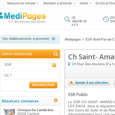
Maisons de retraite
Maintien à domicile
Santé
Droits et Fin
LES
DES
SENIORS DE
QU
A À Z
Voir établissements à proximité
>
Medipages
SSR Nord-Pas-de-Ca
Votre recherche
Ch Saint- Ama
19 Rue Des Anciens D'a.f.
SSR
Ajouter à ma sélection
RECHERCHER
SSR Public
Résultats similaires
Le SSR CH SAINT- AMAND L
LES EAUX, dans le départeme
Clinique Du Cambrésis
des Soins de Suite et de Réa
59400
Cambrai
d'hospitalisation pour une o