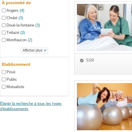
À proximité de
Angers
(4)
Cholet
(3)
Doué-la-fontaine
(3)
Trélazé
(3)
Montfaucon
(2)
Afficher plus
SSR
Etablissement
Privé
Public
Mutualiste
Élargir la recherche à tous les types
d'établissements