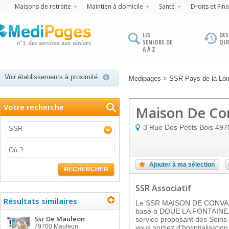
Maisons de retraite
Maintien à domicile
Santé
Droits et Fin
LES
DES
SENIORS DE
QU
A À Z
Voir établissements à proximité
>
Medipages
SSR Pays de la Loi
Votre recherche
Maison De Con
3 Rue Des Petits Bois
497
SSR
Ajouter à ma sélection
RECHERCHER
SSR Associatif
Résultats similaires
Le SSR MAISON DE CONV
basé à DOUE LA FONTAINE, d
Ssr De Mauleon
service proposant des Soins
79700
Mauleon
vous sortiez d'hospitalisati