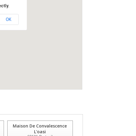
ctly.
OK
Maison De Convalescence
Ch Chaumont-en-vexin
L'oasi
60240
Chaumont En Vexin