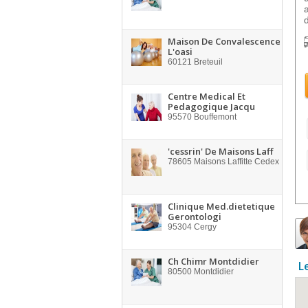
Maison De Convalescence
L'oasi
60121
Breteuil
Centre Medical Et
Pedagogique Jacqu
95570
Bouffemont
'cessrin' De Maisons Laff
78605
Maisons Laffitte Cedex
Clinique Med.dietetique
Gerontologi
95304
Cergy
Ch Chimr Montdidier
L
80500
Montdidier