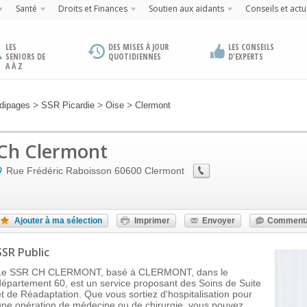
Santé
Droits et Finances
Soutien aux aidants
Conseils et actu
LES
DES MISES À JOUR
LES CONSEILS
SENIORS DE
QUOTIDIENNES
D'EXPERTS
A À Z
>
>
>
dipages
SSR Picardie
Oise
Clermont
Ch Clermont
Rue Frédéric Raboisson
60600
Clermont
Ajouter à ma sélection
Imprimer
Envoyer
Commenta
SSR Public
Le SSR CH CLERMONT, basé à CLERMONT, dans le
département 60, est un service proposant des Soins de Suite
et de Réadaptation. Que vous sortiez d'hospitalisation pour
une opération de médecine ou de chirurgie, vous pouvez