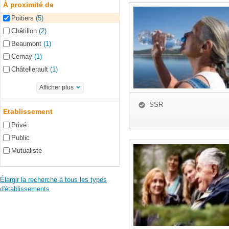
À proximité de
Poitiers
(5)
Châtillon
(2)
Beaumont
(1)
Cernay
(1)
Châtellerault
(1)
Afficher plus
SSR
Etablissement
Privé
Public
Mutualiste
Élargir la recherche à tous les types
d'établissements