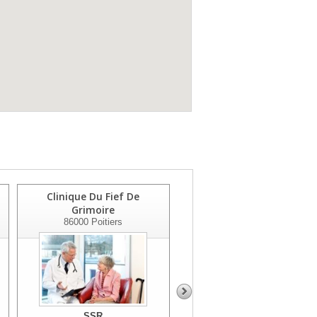
Clinique Du Fief De
Polyclinique De Poitiers
Grimoire
86035
Poitiers
86000
Poitiers
SSR
SSR