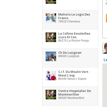
d
Melioris Le Logis Des
Francs
79410
Cherveux
La Colline Ensoleillee
(cure Et Con
86270
La Roche Posay
Ch De Lusignan
86600
Lusignan
L
C.r.f. Du Moulin Vert -
Nieul L'esp
86340
Nieuil L Espoir
Centre Hospitalier De
Montmorillon
86500
Montmorillon