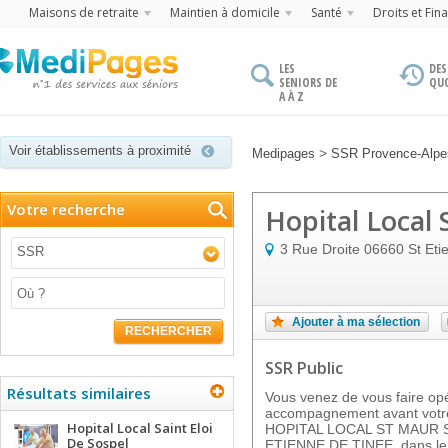
Maisons de retraite
Maintien à domicile
Santé
Droits et Fin
LES
DES
SENIORS DE
QU
A À Z
Voir établissements à proximité
>
Medipages
SSR Provence-Alpes
Votre recherche
Hopital Local 
3 Rue Droite
06660
St Eti
SSR
Ajouter à ma sélection
RECHERCHER
SSR Public
Résultats similaires
Vous venez de vous faire op
accompagnement avant votre
Hopital Local Saint Eloi
HOPITAL LOCAL ST MAUR ST
De Sospel
ETIENNE DE TINEE, dans le 