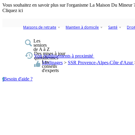
Vous souhaitez en savoir plus sur l'organisme La Maison Du Mineur 
Cliquez ici
Maisons de retraite
Maintien à domicile
Santé
Droi
Les
seniors
de A à Z
Des mises à jour
Voir établissements à proximité
quotidiennes
Les
Medipages
>
SSR Provence-Alpes-Côte d'Azur
conseils
d'experts
Besoin d'aide ?