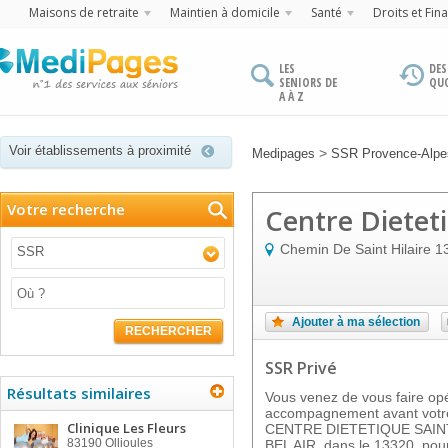
Maisons de retraite
Maintien à domicile
Santé
Droits et Fin
LES
DES
SENIORS DE
QU
A À Z
Voir établissements à proximité
>
Medipages
SSR Provence-Alpes
Votre recherche
Centre Dietet
Chemin De Saint Hilaire
1
SSR
Ajouter à ma sélection
RECHERCHER
SSR Privé
Résultats similaires
Vous venez de vous faire op
accompagnement avant votre
Clinique Les Fleurs
CENTRE DIETETIQUE SAINT
83190
Ollioules
BEL AIR, dans le 13320, pour