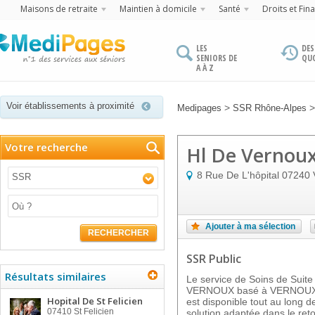
Maisons de retraite
Maintien à domicile
Santé
Droits et Fin
LES
DES
SENIORS DE
QU
A À Z
Voir établissements à proximité
>
Medipages
SSR Rhône-Alpes
Votre recherche
Hl De Vernou
8 Rue De L'hôpital
07240
SSR
Ajouter à ma sélection
RECHERCHER
SSR Public
Résultats similaires
Le service de Soins de Suit
VERNOUX basé à VERNOUX E
Hopital De St Felicien
est disponible tout au long d
07410
St Felicien
solution adaptée dans le reto