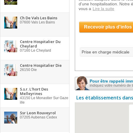
d'une hospitalisation. Notre 
vous a
Lire la suite
Ch De Vals Les Bains
07600
Vals Les Bains
Recevoir plus d'infos
Centre Hospitalier Du
Cheylard
07160
Le Cheylard
Prise en charge médicale
Centre Hospitalier Die
26150
Die
Pour être rappelé im
indiquez votre numéro de 
S.s.r. L'hort Des
Melleyrines
Les établissements dans
43150
Le Monastier Sur Gaze
ille
Ssr Leon Rouveyrol
07205
Aubenas Cedex