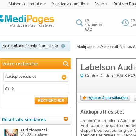
Maisons de retraite
Maintien à domicile
Santé
Droits et Fin
LES
DES
SENIORS DE
QU
A À Z
Voir établissements à proximité
>
Medipages
Audioprothésistes A
Votre recherche
Labelson Audi
Centre Du Jarat Bât 3
642
Audioprothésistes
Ajouter à ma sélection
RECHERCHER
Audioprothésistes
Résultats similaires
La société Labelson Audition
Port, dans le département 64.
Auditionsanté
disponibles tout au long de 
64700
Hendaye
solutions auditives qui répon