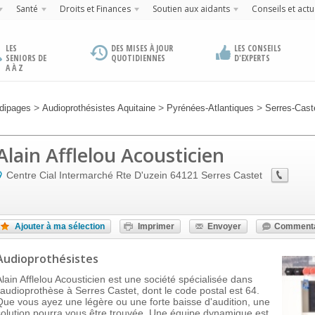
Santé
Droits et Finances
Soutien aux aidants
Conseils et actu
LES
DES MISES À JOUR
LES CONSEILS
SENIORS DE
QUOTIDIENNES
D'EXPERTS
A À Z
>
>
>
dipages
Audioprothésistes Aquitaine
Pyrénées-Atlantiques
Serres-Cast
Alain Afflelou Acousticien
Centre Cial Intermarché Rte D'uzein
64121
Serres Castet
Ajouter à ma sélection
Imprimer
Envoyer
Commenta
Audioprothésistes
Alain Afflelou Acousticien est une société spécialisée dans
l'audioprothèse à Serres Castet, dont le code postal est 64.
Que vous ayez une légère ou une forte baisse d'audition, une
solution pourra vous être trouvée. Une équipe dynamique est