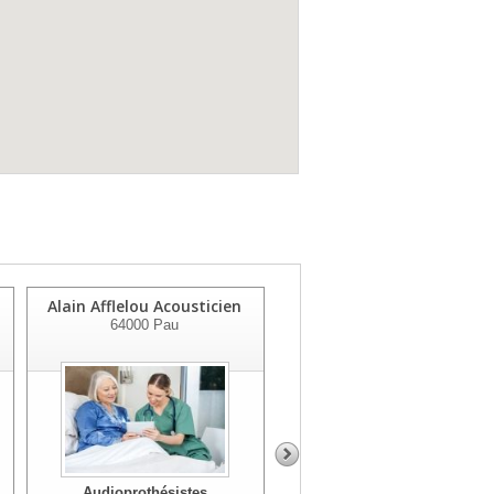
Alain Afflelou Acousticien
Alain Afflelou Acousticien
64000
Pau
64400
Oloron Sainte Marie
Audioprothésistes
Audioprothésistes