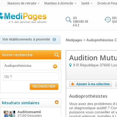
Maisons de retraite
Maintien à domicile
Santé
Droits et Fin
LES
DES
SENIORS DE
QU
A À Z
Voir établissements à proximité
>
Medipages
Audioprothésistes C
Votre recherche
Audition Mutu
9 R République
37600
Lo
Audioprothésistes
Ajouter à ma sélection
RECHERCHER
Audioprothésistes
Résultats similaires
Vous avez des problèmes d'au
un diagnostique auditif ? Co
Auditionsanté
puissions vous conseiller et 
37160
Descartes
produit adéquat. Installés à