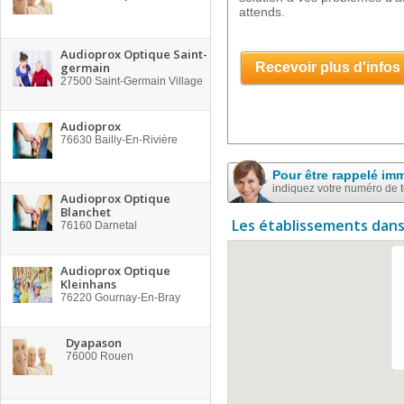
attends.
Audioprox Optique Saint-
germain
Recevoir plus d'infos
27500
Saint-Germain Village
Audioprox
76630
Bailly-En-Rivière
Pour être rappelé im
indiquez votre numéro de 
Audioprox Optique
Blanchet
Les établissements dans
76160
Darnetal
Audioprox Optique
Kleinhans
76220
Gournay-En-Bray
Dyapason
76000
Rouen