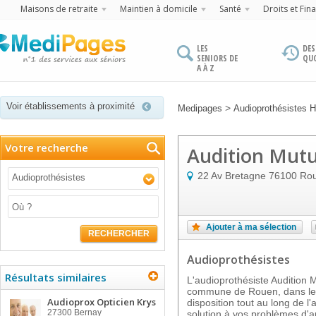
Maisons de retraite
Maintien à domicile
Santé
Droits et Fin
LES
DES
SENIORS DE
QU
A À Z
Voir établissements à proximité
>
Medipages
Audioprothésistes 
Votre recherche
Audition Mutu
22 Av Bretagne
76100
Ro
Audioprothésistes
Ajouter à ma sélection
RECHERCHER
Audioprothésistes
Résultats similaires
L'audioprothésiste Audition M
commune de Rouen, dans le d
Audioprox Opticien Krys
disposition tout au long de l
27300
Bernay
solution à vos problèmes d'a