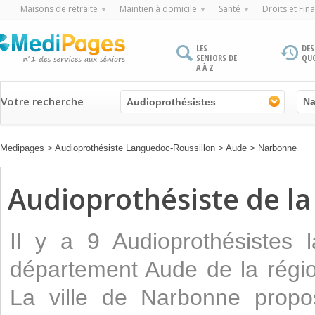
Maisons de retraite
Maintien à domicile
Santé
Droits et Fin
LES
DES
SENIORS DE
QU
A À Z
Votre recherche
Audioprothésistes
Medipages
>
Audioprothésiste Languedoc-Roussillon
>
Aude
>
Narbonne
Audioprothésiste de la
Il y a 9 Audioprothésistes 
département Aude de la régi
La ville de Narbonne propo