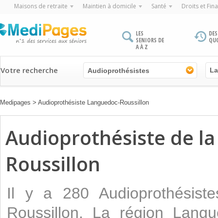
Maisons de retraite
Maintien à domicile
Santé
Droits et Fin
LES
DES
SENIORS DE
QU
A À Z
Votre recherche
Audioprothésistes
Medipages
>
Audioprothésiste Languedoc-Roussillon
Audioprothésiste de l
Roussillon
Il y a 280 Audioprothésist
Roussillon. La région Langu