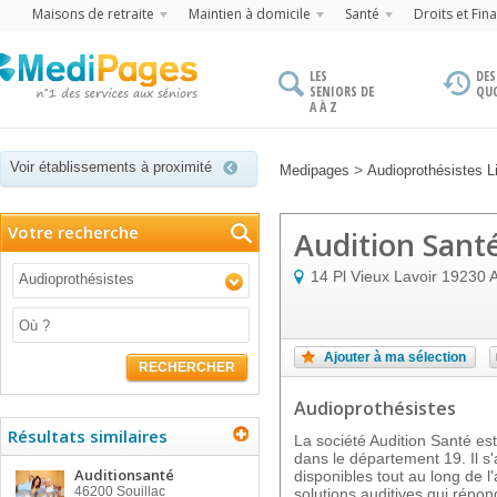
Maisons de retraite
Maintien à domicile
Santé
Droits et Fin
LES
DES
SENIORS DE
QU
A À Z
Voir établissements à proximité
>
Medipages
Audioprothésistes L
Votre recherche
Audition Sant
14 Pl Vieux Lavoir
19230
Audioprothésistes
Ajouter à ma sélection
RECHERCHER
Audioprothésistes
Résultats similaires
La société Audition Santé
dans le département 19. Il s'
Auditionsanté
disponibles tout au long de 
46200
Souillac
solutions auditives qui répon