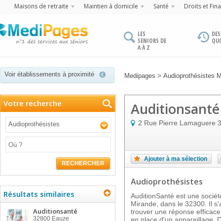
Maisons de retraite
Maintien à domicile
Santé
Droits et Fin
LES
DES
SENIORS DE
QU
A À Z
Voir établissements à proximité
>
Medipages
Audioprothésistes 
Votre recherche
Auditionsanté
2 Rue Pierre Lamaguere
Audioprothésistes
Ajouter à ma sélection
RECHERCHER
Audioprothésistes
Résultats similaires
AuditionSanté est une société
Mirande, dans le 32300. Il s'
Auditionsanté
trouver une réponse efficace 
32800
Eauze
en place d'un appareillage. D