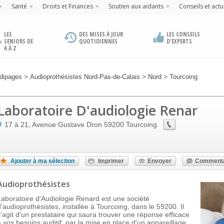
Santé
Droits et Finances
Soutien aux aidants
Conseils et actu
LES
DES MISES À JOUR
LES CONSEILS
SENIORS DE
QUOTIDIENNES
D'EXPERTS
A À Z
>
>
>
dipages
Audioprothésistes Nord-Pas-de-Calais
Nord
Tourcoing
Laboratoire D'audiologie Renar
17 à 21, Avenue Gustave Dron
59200
Tourcoing
Ajouter à ma sélection
Imprimer
Envoyer
Commenta
Audioprothésistes
Laboratoire d'Audiologie Renard est une société
d'audioprothésistes, installée à Tourcoing, dans le 59200. Il
s'agit d'un prestataire qui saura trouver une réponse efficace
à vos besoins auditif, par la mise en place d'un appareillage.