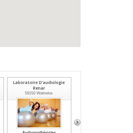
Laboratoire D'audiologie
Alain Afflelou Acousticien
Renar
59500
Douai
59150
Wattrelos
Audioprothésistes
Audioprothésistes