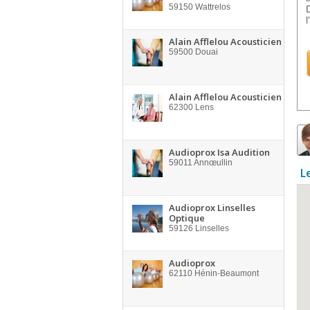
59150
Wattrelos
l'
Alain Afflelou Acousticien
59500
Douai
Alain Afflelou Acousticien
62300
Lens
Audioprox Isa Audition
59011
Annœullin
L
Audioprox Linselles
Optique
59126
Linselles
Audioprox
62110
Hénin-Beaumont