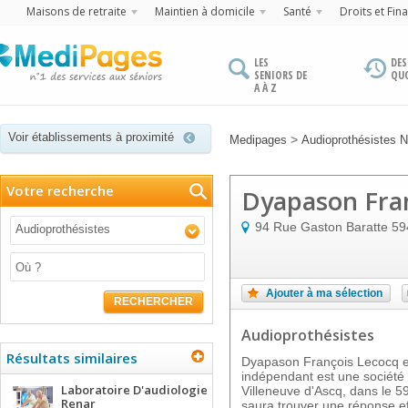
Maisons de retraite
Maintien à domicile
Santé
Droits et Fin
LES
DES
SENIORS DE
QU
A À Z
Voir établissements à proximité
>
Medipages
Audioprothésistes N
Votre recherche
Dyapason Fran
94 Rue Gaston Baratte
59
Audioprothésistes
Ajouter à ma sélection
RECHERCHER
Audioprothésistes
Résultats similaires
Dyapason François Lecocq e
indépendant est une société d
Laboratoire D'audiologie
Villeneuve d'Ascq, dans le 594
Renar
saura trouver une réponse eff