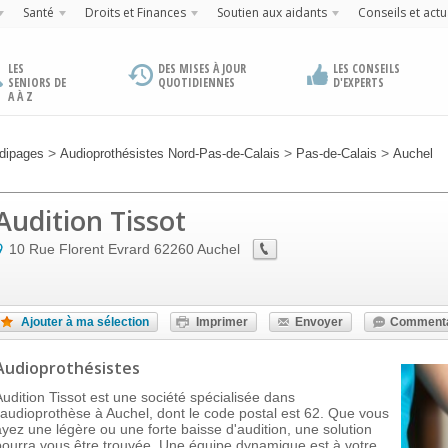
Santé
Droits et Finances
Soutien aux aidants
Conseils et actu
LES
DES MISES À JOUR
LES CONSEILS
SENIORS DE
QUOTIDIENNES
D'EXPERTS
A À Z
>
>
>
dipages
Audioprothésistes Nord-Pas-de-Calais
Pas-de-Calais
Auchel
Audition Tissot
10 Rue Florent Evrard
62260
Auchel
Ajouter à ma sélection
Imprimer
Envoyer
Commenta
Audioprothésistes
Audition Tissot est une société spécialisée dans
l'audioprothèse à Auchel, dont le code postal est 62. Que vous
ayez une légère ou une forte baisse d'audition, une solution
pourra vous être trouvée. Une équipe dynamique est à votre