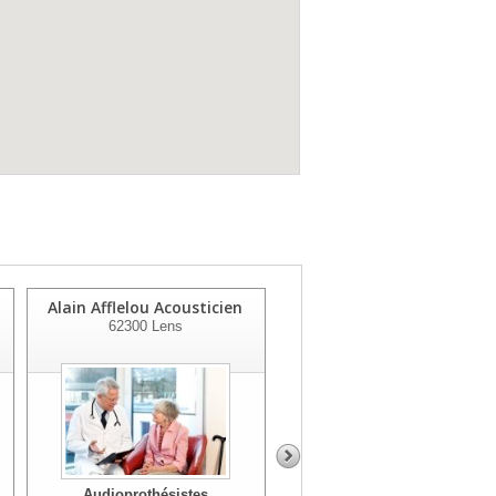
Alain Afflelou Acousticien
Audition Sante Tissot
62300
Lens
Cadot
62700
Bruay La Buissière
Audioprothésistes
Audioprothésistes