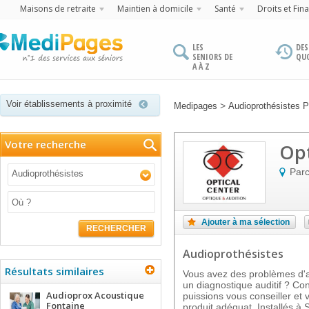
Maisons de retraite
Maintien à domicile
Santé
Droits et Fin
LES
DES
SENIORS DE
QU
A À Z
Voir établissements à proximité
>
Medipages
Audioprothésistes P
Votre recherche
Opt
Parc
Audioprothésistes
Ajouter à ma sélection
RECHERCHER
Audioprothésistes
Résultats similaires
Vous avez des problèmes d'au
un diagnostique auditif ? Co
Audioprox Acoustique
puissions vous conseiller et 
Fontaine
produit adéquat. Installés à