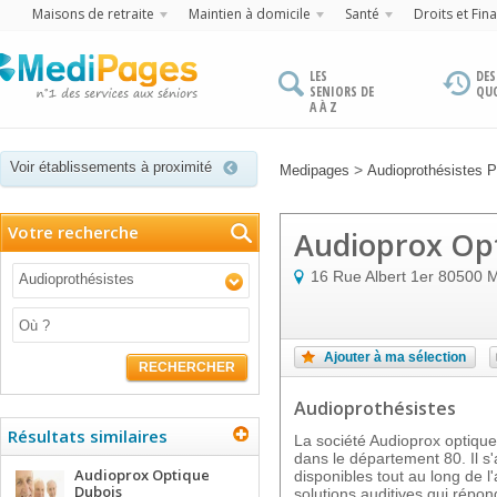
Maisons de retraite
Maintien à domicile
Santé
Droits et Fin
LES
DES
SENIORS DE
QU
A À Z
Voir établissements à proximité
>
Medipages
Audioprothésistes P
Votre recherche
Audioprox Op
16 Rue Albert 1er
80500
M
Audioprothésistes
Ajouter à ma sélection
RECHERCHER
Audioprothésistes
Résultats similaires
La société Audioprox optique
dans le département 80. Il s'
Audioprox Optique
disponibles tout au long de 
Dubois
solutions auditives qui répon