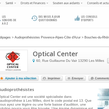
Santé
Droits et Finances
Soutien aux aidants
Conseils et actu
LES
DES MISES À JOUR
LES CONSEILS
SENIORS DE
QUOTIDIENNES
D'EXPERTS
A À Z
>
>
dipages
Audioprothésistes Provence-Alpes-Côte d'Azur
Bouches-du-Rhô
Optical Center
60, Rue Guillaume Du Vair
13290
Les Milles
Ajouter à ma sélection
Imprimer
Envoyer
Commenta
Audioprothésistes
Optical Center est une société spécialisée dans
l'audioprothèse à Les Milles, dont le code postal est 13. Que
vous ayez une légère ou une forte baisse d'audition, une
solution pourra vous être trouvée. Une équipe dynamique est