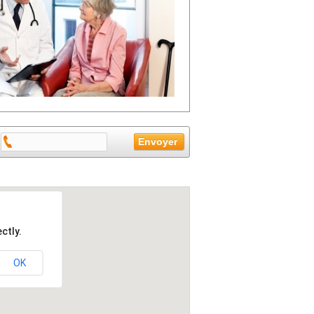
ctly.
OK