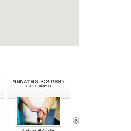
Alain Afflelou Acousticien
Alain Afflelou Acousticien
13140
Miramas
13290
Les Milles
Audioprothésistes
Audioprothésistes