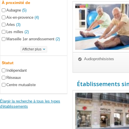
À proximité de
Aubagne
(5)
Aix-en-provence
(4)
Arles
(3)
Les milles
(2)
Marseille 1er arrondissement
(2)
Afficher plus
Audioprothésistes
Statut
Indépendant
Réseaux
Établissements simi
Centre mutualiste
Élargir la recherche à tous les types
d'établissements