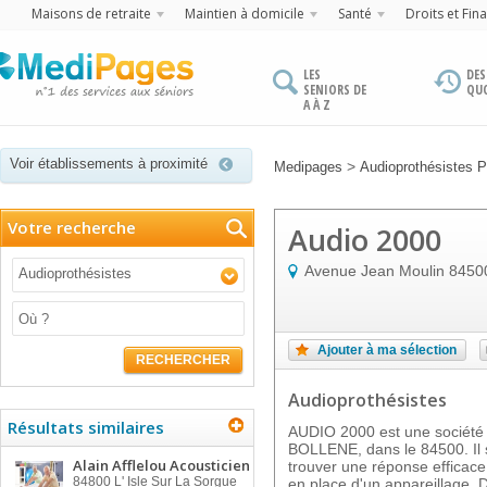
Maisons de retraite
Maintien à domicile
Santé
Droits et Fin
LES
DES
SENIORS DE
QU
A À Z
Voir établissements à proximité
>
Medipages
Audioprothésistes 
Votre recherche
Audio 2000
Avenue Jean Moulin
8450
Audioprothésistes
Ajouter à ma sélection
RECHERCHER
Audioprothésistes
Résultats similaires
AUDIO 2000 est une société d
BOLLENE, dans le 84500. Il s
Alain Afflelou Acousticien
trouver une réponse efficace 
84800
L' Isle Sur La Sorgue
en place d'un appareillage. D