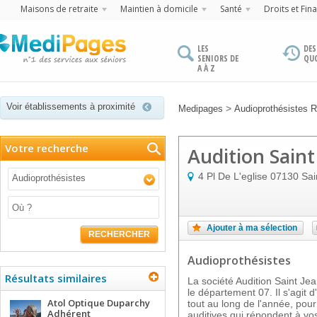
Maisons de retraite
Maintien à domicile
Santé
Droits et Fin
LES
DES
SENIORS DE
QU
A À Z
Voir établissements à proximité
>
Medipages
Audioprothésistes 
Votre recherche
Audition Saint
4 Pl De L'eglise
07130
Sai
Audioprothésistes
Ajouter à ma sélection
RECHERCHER
Audioprothésistes
Résultats similaires
La société Audition Saint Je
le département 07. Il s'agit 
Atol Optique Duparchy
tout au long de l'année, pou
Adhérent
auditives qui répondent à vos