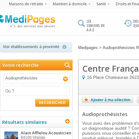
Maisons de retraite
Maintien à domicile
Santé
Droits et Fin
LES
DES
SENIORS DE
QU
A À Z
Voir établissements à proximité
>
Medipages
Audioprothésistes 
Votre recherche
Centre Françai
16 Place Chateauras
262
Audioprothésistes
Ajouter à ma sélection
RECHERCHER
Audioprothésistes
Résultats similaires
Vous avez des problèmes d'au
un diagnostique auditif ? Co
Alain Afflelou Acousticien
puissions vous conseiller et 
84100
Orange
produit adéquat. Installés à 