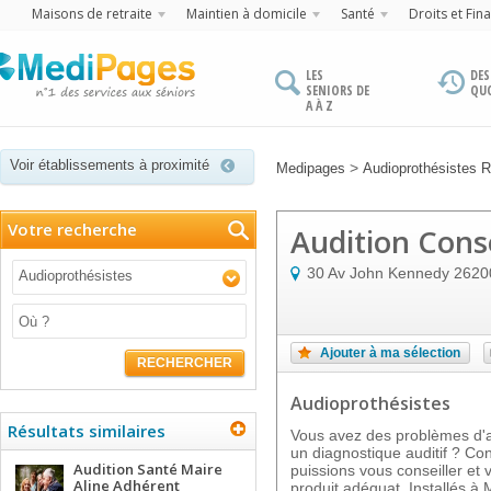
Maisons de retraite
Maintien à domicile
Santé
Droits et Fin
LES
DES
SENIORS DE
QU
A À Z
Voir établissements à proximité
>
Medipages
Audioprothésistes 
Votre recherche
Audition Conse
30 Av John Kennedy
2620
Audioprothésistes
Ajouter à ma sélection
RECHERCHER
Audioprothésistes
Résultats similaires
Vous avez des problèmes d'au
un diagnostique auditif ? Co
Audition Santé Maire
puissions vous conseiller et 
Aline Adhérent
produit adéquat. Installés à