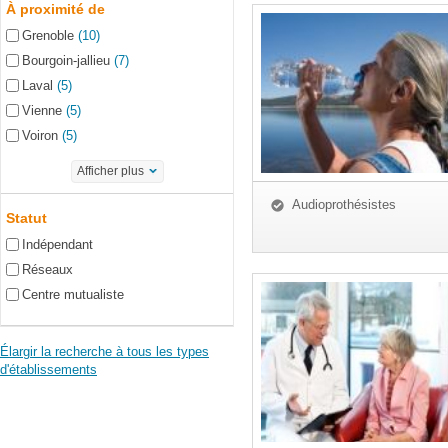
À proximité de
Grenoble
(10)
Bourgoin-jallieu
(7)
Laval
(5)
Vienne
(5)
Voiron
(5)
Afficher plus
Audioprothésistes
Statut
Indépendant
Réseaux
Centre mutualiste
Élargir la recherche à tous les types
d'établissements