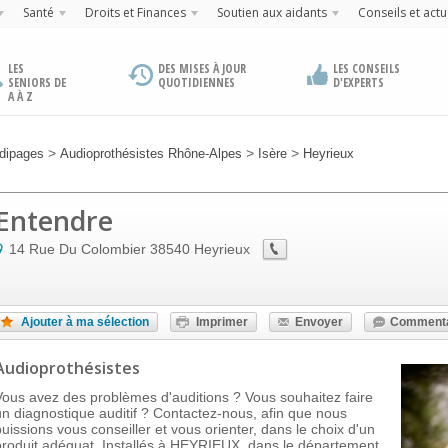
Santé
Droits et Finances
Soutien aux aidants
Conseils et actu
LES
DES MISES À JOUR
LES CONSEILS
SENIORS DE
QUOTIDIENNES
D'EXPERTS
A À Z
>
>
>
dipages
Audioprothésistes Rhône-Alpes
Isère
Heyrieux
Entendre
14 Rue Du Colombier
38540
Heyrieux
Ajouter à ma sélection
Imprimer
Envoyer
Commenta
Audioprothésistes
Vous avez des problèmes d'auditions ? Vous souhaitez faire
un diagnostique auditif ? Contactez-nous, afin que nous
puissions vous conseiller et vous orienter, dans le choix d'un
produit adéquat. Installés à HEYRIEUX, dans le département