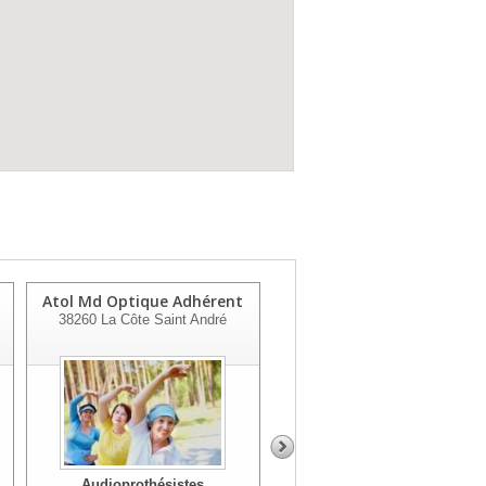
Atol Md Optique Adhérent
Atol Optique Duparchy
38260
La Côte Saint André
Adhérent
38150
Salaise Sur Sanne
Audioprothésistes
Audioprothésistes