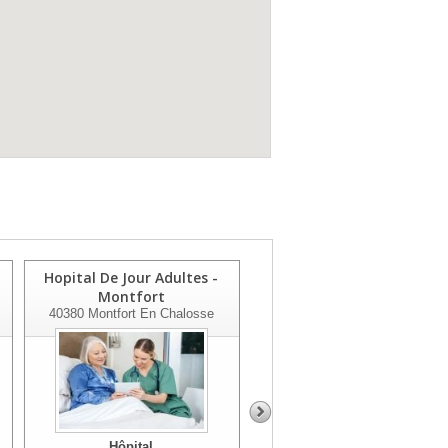
Hopital De Jour Adultes -
Hopital De Jour Ados - Mt
Montfort
De Marsan
40380
Montfort En Chalosse
40024
Mont De Marsan
Hôpital
Hôpital