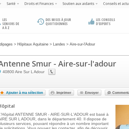
Santé
Droits et Finances
Soutien aux aidants
Conseils et actu
LES
DES MISES À JOUR
LES CONSEILS
SENIORS DE
QUOTIDIENNES
D'EXPERTS
A À Z
>
>
>
dipages
Hôpitaux Aquitaine
Landes
Aire-sur-l'Adour
Antenne Smur - Aire-sur-l'adour
40800
Aire Sur L Adour
Ajouter à ma sélection
Imprimer
Envoyer
Commenta
Hôpital
L'Hôpital ANTENNE SMUR - AIRE-SUR-L'ADOUR est basé à
AIRE SUR L ADOUR, dans le département 40. Il dispose de
plusieurs services, pouvant répondre à un nombre important
de solicitations. Vous pouvez les contacter, afin de découvrir