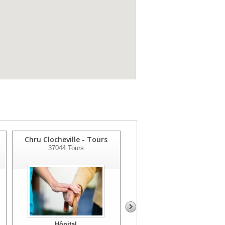
Chru Clocheville - Tours
Ctre Conval. L'ermitage
37044
Tours
Chru Tours
37023
Tours
Hôpital
Hôpital