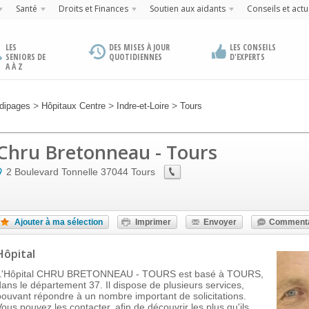
Santé
Droits et Finances
Soutien aux aidants
Conseils et actu
LES
DES MISES À JOUR
LES CONSEILS
SENIORS DE
QUOTIDIENNES
D'EXPERTS
A À Z
>
>
>
dipages
Hôpitaux Centre
Indre-et-Loire
Tours
Chru Bretonneau - Tours
2 Boulevard Tonnelle
37044
Tours
Ajouter à ma sélection
Imprimer
Envoyer
Commenta
Hôpital
L'Hôpital CHRU BRETONNEAU - TOURS est basé à TOURS,
dans le département 37. Il dispose de plusieurs services,
pouvant répondre à un nombre important de solicitations.
Vous pouvez les contacter, afin de découvrir les plus qu'ils