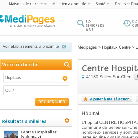
Maisons de retraite
Maintien à domicile
Santé
Droits et Fin
LES
DES
SENIORS DE
QU
A À Z
Voir établissements à proximité
>
>
Medipages
Hôpitaux Centre
L
Votre recherche
Centre Hospit
41130
Selles-Sur-Cher
Hôpitaux
Ajouter à ma sélection
RECHERCHER
Hôpital
Résultats similaires
L'hôpital CENTRE HOSPITALIE
commune de Selles-sur-Cher
Centre Hospitalier
nombreux services y sont di
(valençay)
large équipe dynamique et c