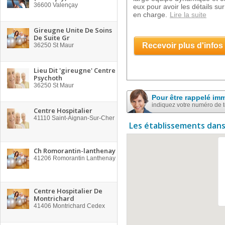
36600
Valençay
eux pour avoir les détails sur
en charge.
Lire la suite
Gireugne Unite De Soins
De Suite Gr
Recevoir plus d'infos
36250
St Maur
Lieu Dit 'gireugne' Centre
Psychoth
36250
St Maur
Pour être rappelé im
indiquez votre numéro de 
Centre Hospitalier
41110
Saint-Aignan-Sur-Cher
Les établissements dans
Ch Romorantin-lanthenay
41206
Romorantin Lanthenay
Centre Hospitalier De
Montrichard
41406
Montrichard Cedex